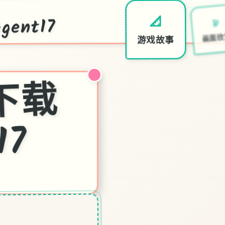
ent17
🔭
📐
画面
游戏故事
特
7
中
文
下
载
官
17