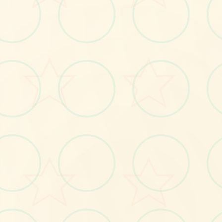
📠
No.1