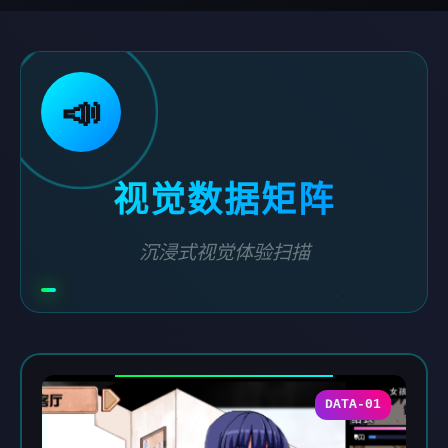
📣
视觉数据矩阵
沉浸式视觉体验扫描
DATA-01