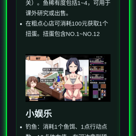
关）。鱼稀有度包括1~4，可用于
课外研究或出售。
在粗点心店可消耗100元获取1个
扭蛋。扭蛋包含NO.1~NO.12
小娱乐
钓鱼：消耗1个鱼饵、1点行动点