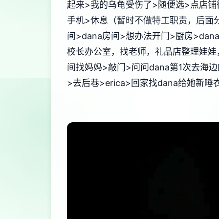
起来>我的乌龟受伤了>随便选>点店铺街的
手机>休息（暂时不做特工职责，后面分
间>dana房间>想办法开门>厨房>d
校长办公室，找老师，礼品店整理娃娃，
间找妈妈>敲门>问问dana第1次去海
>去后巷>erica>回家找dana给她新睡