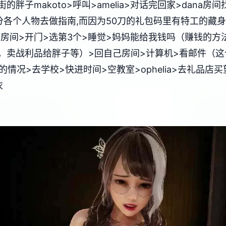
胖子makoto>呼叫>amelia>对话完回家>dana
各个人物去做指南,而因为50刀的礼包码里有特工的藏身
ana房间>开门>选第3个>睡觉>妈妈能给我钱吗（赚钱
卖战利品给胖子等）>回自己房间>计算机>看邮件（这个爸爸
边的情况>去学校>快进时间>空教室>ophelia>去礼品
衣