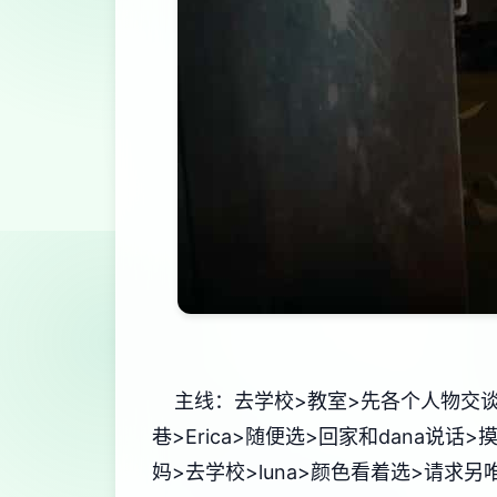
主线：去学校>教室>先各个人物交谈
巷>Erica>随便选>回家和dana说
妈>去学校>luna>颜色看着选>请求另唯