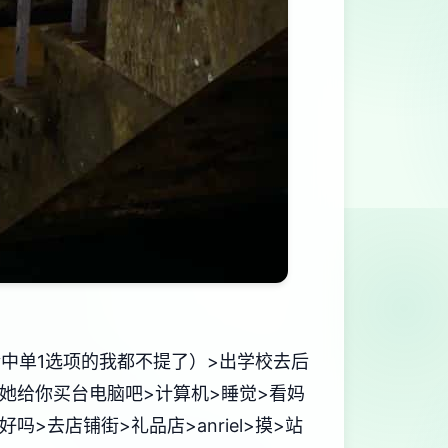
中单1选项的我都不提了）>出学校去后
r>让她给你买台电脑吧>计算机>睡觉>看妈
吗>去店铺街>礼品店>anriel>摸>站