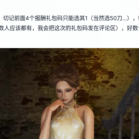
记前面4个报酬礼包码只能选其1（当然选50刀...）
数人应该都有，我会把这次的礼包码发在评论区），好数