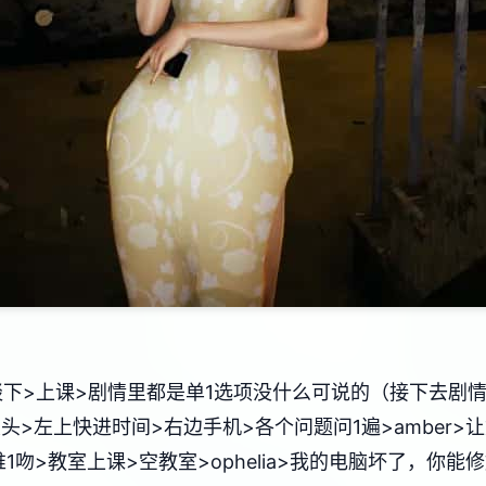
下>上课>剧情里都是单1选项没什么可说的（接下去剧情
话>摸头>左上快进时间>右边手机>各个问题问1遍>ambe
1吻>教室上课>空教室>ophelia>我的电脑坏了，你能修好