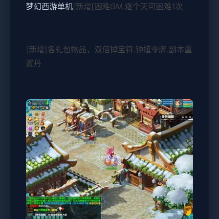
梦幻西游单机
[新增[困难GM.逐个天可困难1次
[新增]各礼包物品，双倍掉宝符.钟馗令牌.副本重
置丹