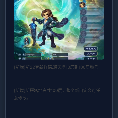
[新増]新22套新祥瑞.通天塔10层到100层称号
[新增]新雁塔地宫共100层，整个新自定义可任
意修改。