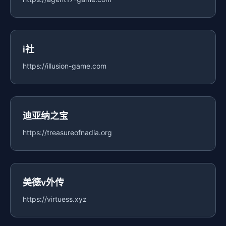
i社
https://illusion-game.com
迪亚纳之宝
https://treasureofnadia.org
美德v外传
https://virtuess.xyz