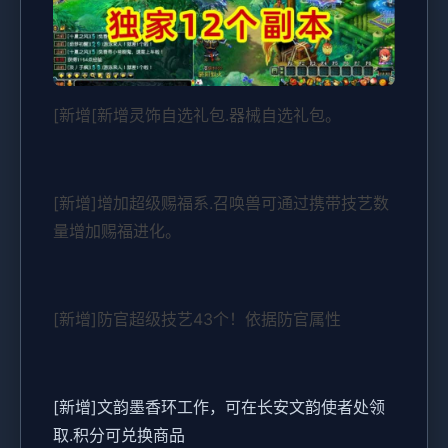
[新增[新增灵饰自选礼包.器械自选礼包。
[新增]增加超级赐福系.召唤兽可通过携带技艺数
量增加赐福进化。
[新增]防官超级技艺43个！依据防官属性
[新增]文韵墨香环工作，可在长安文韵使者处领
取.积分可兑换商品