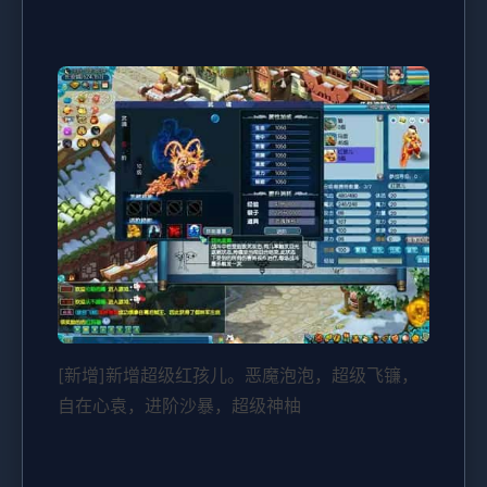
[新增]新增超级红孩儿。恶魔泡泡，超级飞镰，
自在心袁，进阶沙暴，超级神柚