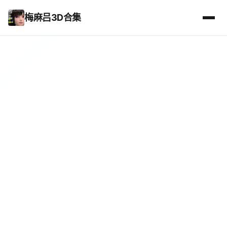
梅麻吕3D合集