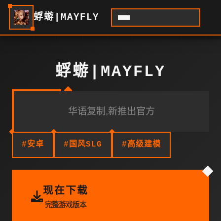
蜉蝣|MAYFLY
蜉蝣|MAYFLY
华语复制,新推出官方
#安卓
#国风SLG
#高级建模
现在下载
完整游戏版本