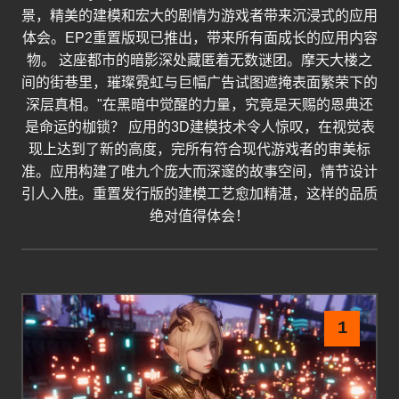
景，精美的建模和宏大的剧情为游戏者带来沉浸式的应用
体会。EP2重置版现已推出，带来所有面成长的应用内容
物。 这座都市的暗影深处藏匿着无数谜团。摩天大楼之
间的街巷里，璀璨霓虹与巨幅广告试图遮掩表面繁荣下的
深层真相。"在黑暗中觉醒的力量，究竟是天赐的恩典还
是命运的枷锁？ 应用的3D建模技术令人惊叹，在视觉表
现上达到了新的高度，完所有符合现代游戏者的审美标
准。应用构建了唯九个庞大而深邃的故事空间，情节设计
引人入胜。重置发行版的建模工艺愈加精湛，这样的品质
绝对值得体会！
1