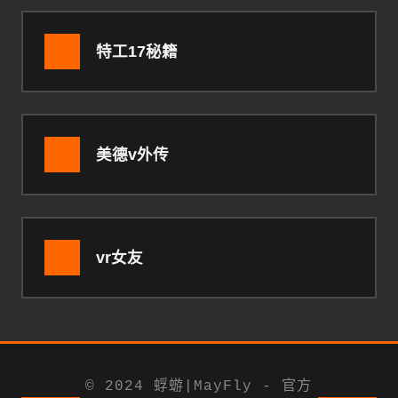
特工17秘籍
美德v外传
vr女友
© 2024 蜉蝣|MayFly - 官方