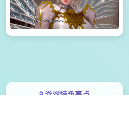
🧪 游戏特色亮点
蜉蝣（MayFly）是肆套国风SLG作品，以异
能题材为背景，精美的建模和宏大的剧情为
参与者带来沉浸式的作品享受。EP2重置版现