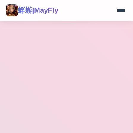
蜉蝣|MayFly