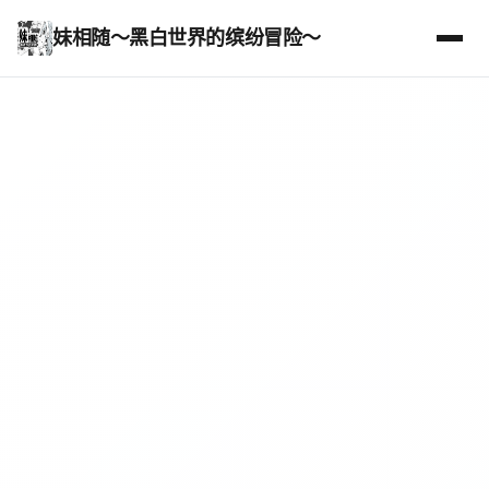
妹相随～黑白世界的缤纷冒险～