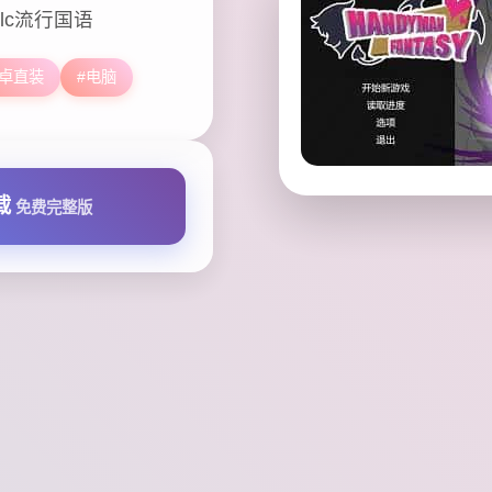
lc流行国语
安卓直装
#电脑
载
免费完整版