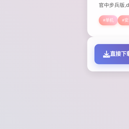
官中步兵版,d
#单机
#
直接下