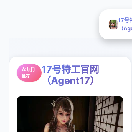
17
（Ag
17号特工官网
📀 热门
推荐
（Agent17）