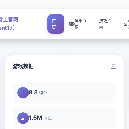
号特工官网
首
详细介
技巧指
页
绍
南
ent17）
游戏数据
9.3
评分
1.5M
下载