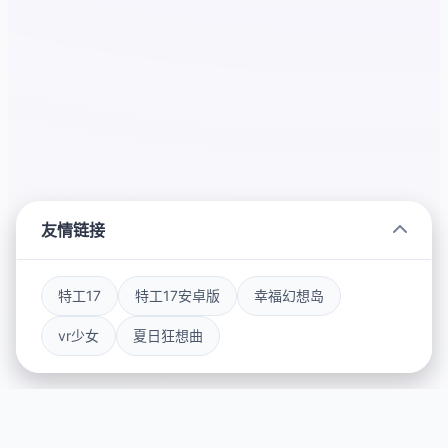
友情链接
特工17
特工17安卓版
幸福幻想岛
vr少女
夏日狂想曲