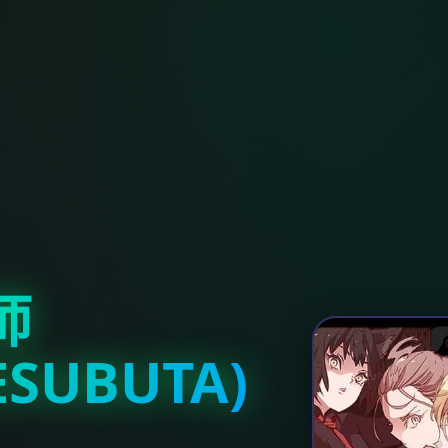
师
ESUBUTA)