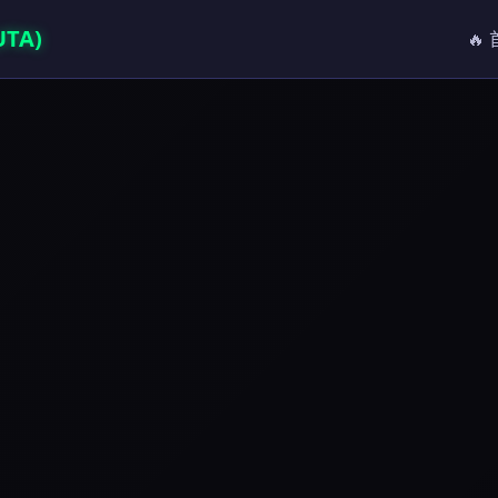
TA)
🔥