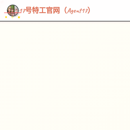
~~~
★
♡
✦
✧
♥
~
→
↗
17号特工官网（Agent17）
✦ ✧ ★