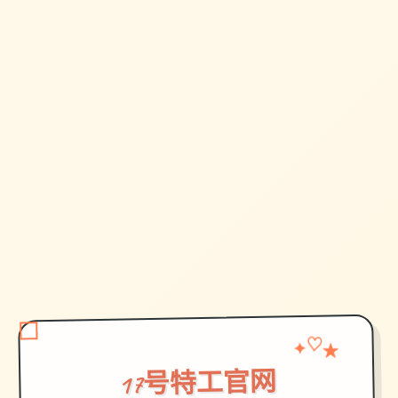
♡
✦
★
17号特工官网