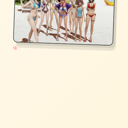
✧
♡
★
♥