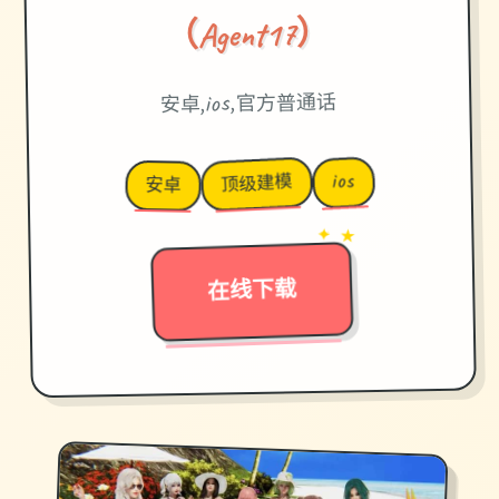
（Agent17）
安卓,ios,官方普通话
ios
顶级建模
安卓
→
✦ ★
在线下载