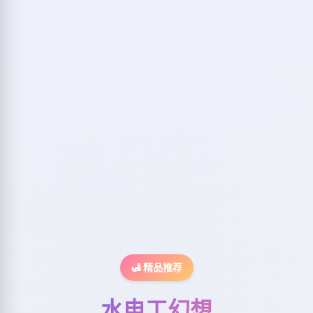
🛃 精品推荐
水电工幻想